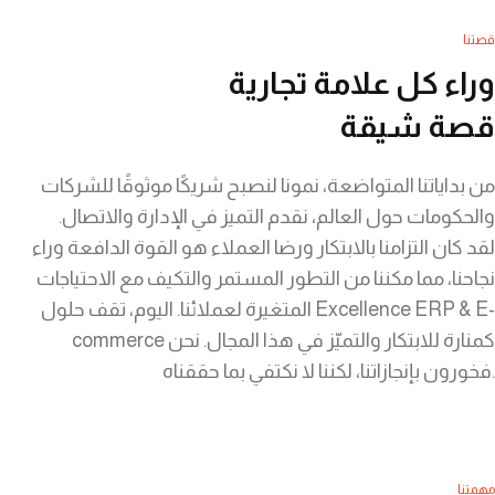
قصتنا
قصتنا
وراء كل علامة تجارية
قصة شيقة
من بداياتنا المتواضعة، نمونا لنصبح شريكًا موثوقًا للشركات
والحكومات حول العالم، نقدم التميز في الإدارة والاتصال.
لقد كان التزامنا بالابتكار ورضا العملاء هو القوة الدافعة وراء
نجاحنا، مما مكننا من التطور المستمر والتكيف مع الاحتياجات
المتغيرة لعملائنا. اليوم، تقف حلول Excellence ERP & E-
commerce كمنارة للابتكار والتميّز في هذا المجال. نحن
فخورون بإنجازاتنا، لكننا لا نكتفي بما حققناه.
مهمتنا