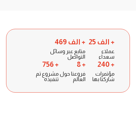
25 الف +
469 الف +
عملاء
متابع عبر وسائل
سعداء
التواصل
756 +
8 +
240 +
مؤتمرات
فروعنا حول
مشروع تم
شاركنا بها
العالم
تنفيذه