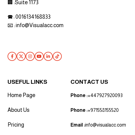
🏢 :Suite 1173
🕿 : 0016134168833
📧 :
info@Visualacc.com
Follow Us
USEFUL LINKS
CONTACT US
Home Page
Phone :
+447927920093
About Us
Phone :
+971558155520
Pricing
Email :
info@visualacc.com