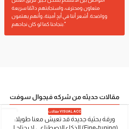
التواصل بين الأقسام بشكل كبير. فريق العمل
متعاون ومحترف، واستجابتهم دائمًا سريعة
وواضحة. أشعر أننا في أيدٍ أمينة، وأنهم يهتمون
بنجاحنا كما لو كان نجاحهم."
مقالات حديثه من شركه فيجوال سوفت
مقالات VISUAL ACC
15
ورقة بحثية جديدة قد تعيش معنا طويلا:
JUL
الذكاء الاصطناعي لا يحتاج لـ (Fine-tuning)