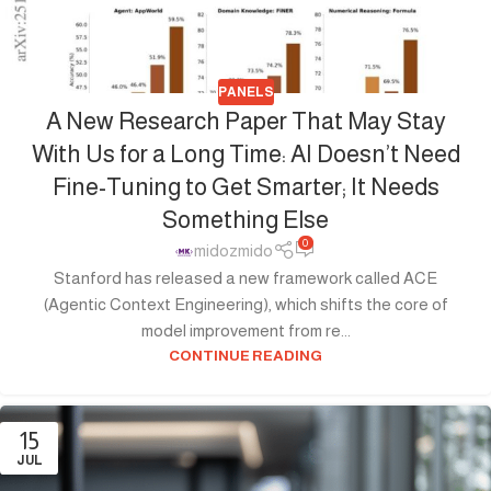
PANELS
A New Research Paper That May Stay
With Us for a Long Time: AI Doesn’t Need
Fine-Tuning to Get Smarter; It Needs
Something Else
0
midozmido
Stanford has released a new framework called ACE
(Agentic Context Engineering), which shifts the core of
model improvement from re...
CONTINUE READING
15
JUL