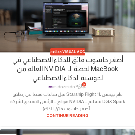
مقالات VISUAL ACC
أصغر حاسوب فائق للذكاء الاصطناعي في
العالم من NVIDIA: لحظة الـ MacBook
لحوسبة الذكاء الاصطناعي
0
midozmido
قبل ساعات فقط من إطلاق Starship Flight 11، قام جينسن
هوانغ – الرئيس التنفيذي لشركة NVIDIA – بتسليم DGX Spark
(أصغر حاسوب فائق للذك...
CONTINUE READING