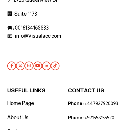
🏢 :Suite 1173
🕿 : 0016134168833
📧 :
info@Visualacc.com
Follow Us
USEFUL LINKS
CONTACT US
Home Page
Phone :
+447927920093
About Us
Phone :
+971558155520