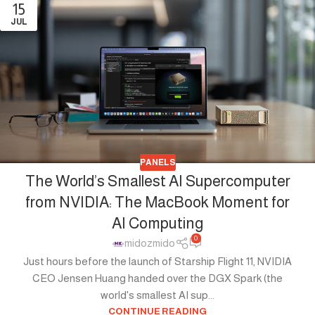
15
JUL
PANELS
The World’s Smallest AI Supercomputer
from NVIDIA: The MacBook Moment for
AI Computing
0
midozmido
Just hours before the launch of Starship Flight 11, NVIDIA
CEO Jensen Huang handed over the DGX Spark (the
world's smallest AI sup...
CONTINUE READING