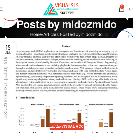
0
0
Posts by
midozmido
Home
Articles Posted by midozmido
15
JUL
مقالات VISUAL ACC