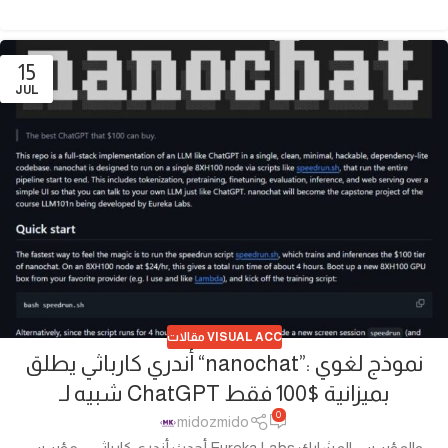
15
JUL
مقالات VISUAL ACC
أندري كارباثي يطلق “nanochat”: نموذج لغوي
شبيه لـ ChatGPT بميزانية $100 فقط
0
midozmido
أحدث أندري كارباثي – مؤسس Eureka Labs والمؤسس المشارك