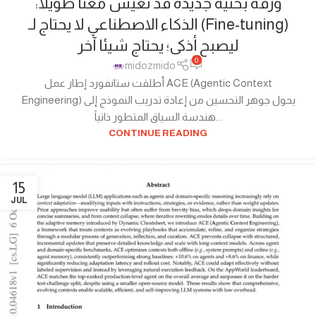
ورقة بحثية جديدة قد تعيش معنا طويلا:
الذكاء الاصطناعي لا يحتاج لـ (Fine-tuning)
ليصبح أذكى؛ يحتاج شيئا آخر
0
midozmido
أطلقت ستانفورد إطار عمل ACE (Agentic Context
Engineering) يحول جوهر التحسين من إعادة تدريب النموذج إلى
هندسة السياق المتطور ذاتياً...
CONTINUE READING
15
JUL