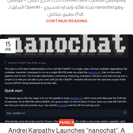
السابق لـ OpenAI – ضجة هائلة بإصداره لمشروع nanochat؛ وهو
تطبيق متكامل (Full...
CONTINUE READING
15
JUL
PANELS
Andrej Karpathy Launches “nanochat”: A